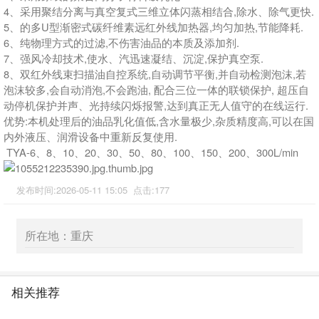
4、采用聚结分离与真空复式三维立体闪蒸相结合,除水、除气更快.
5、的多U型渐密式碳纤维素远红外线加热器,均匀加热,节能降耗.
6、纯物理方式的过滤,不伤害油品的本质及添加剂.
7、强风冷却技术,使水、汽迅速凝结、沉淀,保护真空泵.
8、双红外线束扫描油自控系统,自动调节平衡,并自动检测泡沫,若
泡沫较多,会自动消泡,不会跑油, 配合三位一体的联锁保护, 超压自
动停机保护并声、光持续闪烁报警,达到真正无人值守的在线运行.
优势:本机处理后的油品乳化值低,含水量极少,杂质精度高,可以在国
内外液压、润滑设备中重新反复使用.
TYA-6、8、10、20、30、50、80、100、150、200、300L/min
发布时间:2026-05-11 15:05 点击:177
所在地：重庆
相关推荐