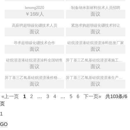
lenong2020
制备纳米新材料技术人员招聘
￥168/人
面议
高薪聘超细碳化硼技术人员
紧急求购超细碳化硼技术转让
面议
面议
寻求超细碳化硼技术合作
硅烷浸渍液硅烷浸渍涂料批发厂家
面议
面议
硅烷浸渍液硅烷浸渍涂料全国销售
异丁基三乙氧基硅烷浸渍液施工工艺
面议
面议
异丁基三乙氧基硅烷浸渍液价格实惠
异丁基三乙氧基硅烷浸渍液生产基地
面议
面议
«上一页
1
2
…
3
4
…
5
6
下一页»
共103条/6
页