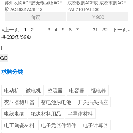
苏州收购ACF胶无锡回收ACF
成都收购ACF胶 成都求购ACF
胶 AC8622 AC8412
PAF710 PAF300
面议
￥900
«上一页
1
2
…
3
4
5
6
7
…
31
32
下一页»
共639条/32页
求购分类
电动机
微电机
整流器
电容器
继电器
变压器稳压器
蓄电池原电池
开关插头插座
电线电缆
绝缘材料用品
半导体材料
电工陶瓷材料
电子元器件组件
电子计算器