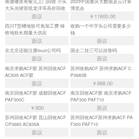
南通哪里有银元上门回收 小头
2023中国重庆大数据及云计算
大头光绪宣统龙洋等高价回收
博览会
面议
￥11800.00
四川T型槽地轨可免加工费 铸
收购一个中字头公司需要多少
铁地轨长期量大供应
钱
面议
面议
在北京还能注册touzi公司吗
国企二挂三可以挂靠吗
面议
面议
南京求购ACF胶 苏州回收ACF
苏州收购ACF 苏州求购ACF C
AC835 ACF胶
P3683B
面议
￥888.00
南京回收ACF胶 成都回收ACF
南京回收ACF胶 南京求购ACF
PAF300C
PAF300 PAF710
￥900
面议
苏州回收ACF胶 昆山回收ACF
苏州回收ACF苏州求购ACF PA
CP3683 AC835A
F300 PAF710
面议
面议