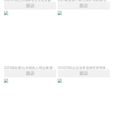
2023中国北京国际智慧养老设备及智能养老管理系统应用展览会
2023康复医疗展/山东护理床展/济南护理器械展/失能用品展
面议
面议
2023福祉展/山东残疾人用品展/家用医疗展/无障碍设施展
ISO22301认证业务连续性管理体系认证证书可在认监委查询
面议
面议