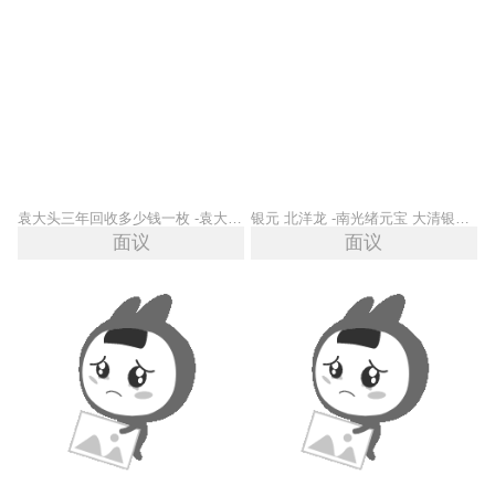
袁大头三年回收多少钱一枚 -袁大头船洋收购 福之鑫
银元 北洋龙 -南光绪元宝 大清银币高价回收大头小头
面议
面议