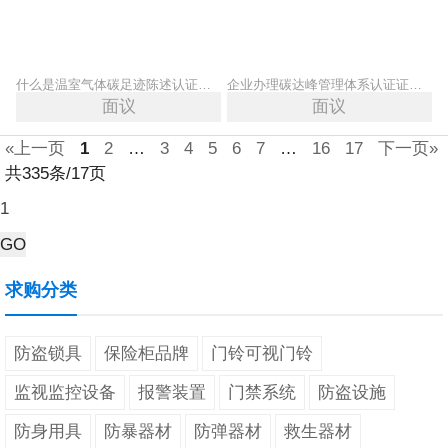
什么是温室气体碳足迹陈述认证证书 怎么办理碳足迹证书
企业办理碳达峰管理体系认证证书有哪些好处 办理费用流程
面议
面议
«上一页
1
2
…
3
4
5
6
7
…
16
17
下一页»
共335条/17页
求购分类
防盗锁具
保险柜品牌
门铃可视门铃
监视监控设备
报警装置
门禁系统
防盗设施
防身用具
防暴器材
防弹器材
救生器材