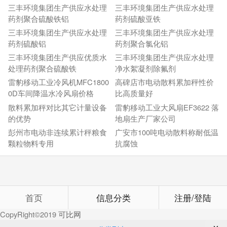
三丰环境集团生产供应水处理
三丰环境集团生产供应水处理
药剂聚合硫酸铁铝
药剂硫酸亚铁
三丰环境集团生产供应水处理
三丰环境集团生产供应水处理
药剂硫酸铝
药剂聚合氯化铝
三丰环境集团生产供应优质水
三丰环境集团生产供应水处理
处理药剂聚合硫酸铁
净水絮凝剂除氟剂
雷豹移动工业冷风机MFC1800
高碑店市电动散料累加秤性价
0D车间降温水冷风扇价格
比高质量好
散料累加秤对比其它计量设备
雷豹移动工业大风扇EF3622 落
的优势
地扇生产厂家公司
彭州市电动非连续累计秤粮食
广安市100吨电动散料称耐低温
颗粒物料专用
抗腐蚀
首页
信息分类
注册/登陆
CopyRight©2019
可比网