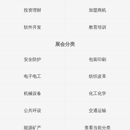
投资理财
加盟商机
软件开发
教育培训
展会分类
安全防护
包装印刷
电子电工
纺织皮革
机械设备
化工化学
公共环设
交通运输
能源矿产
查看当前分类